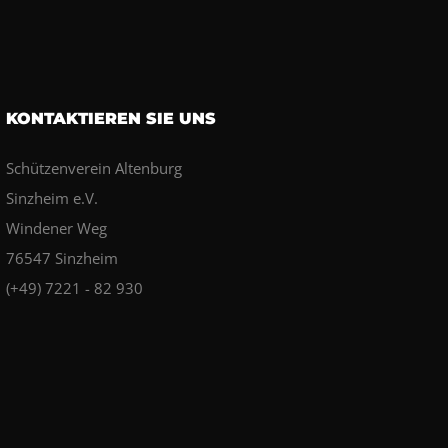
KONTAKTIEREN SIE UNS
Schützenverein Altenburg
Sinzheim e.V.
Windener Weg
76547 Sinzheim
(+49) 7221 - 82 930