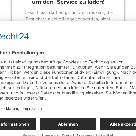
um den -Service zu laden!
Dieser Inhalt darf aufgrund von Trackern, die
Besuchern nicht offengelegt werden, nicht
geladen werden. Der Besitzer der Website muss
diese mit seinem CMP einrichten, um diesen
Inhalt zur Liste der verwendeten Technologien
hinzuzufügen.
powered by
Usercentrics Consent Management
Platform
&
eRecht24
Anfahrt
Wenn Sie den Windener Weg hin
geht es links hinein auf ein k